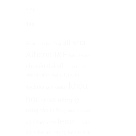
« Apr
Tag
athena
AI
an toàn lao động
Athena I&E
bài kiểm tra
chuyển đổi số
giảm chi phí
huấn
hiểu bản thân
hiệu suất
khóa
luyện
kaizen
kanban
học
kỹ năng
kỹ
KPI
năng cần thiết
kỹ năng lãnh đâọ
lean
kỹ năng mềm
Lean 4.0
lãnh đạo
nhà
môi trường làm việc