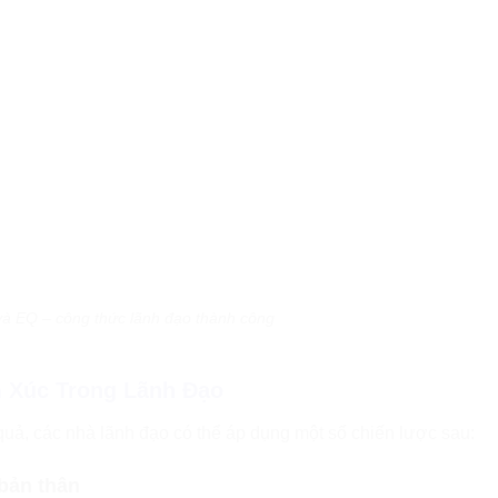
và EQ – công thức lãnh đạo thành công
m Xúc Trong Lãnh Đạo
quả, các nhà lãnh đạo có thể áp dụng một số chiến lược sau:
 bản thân