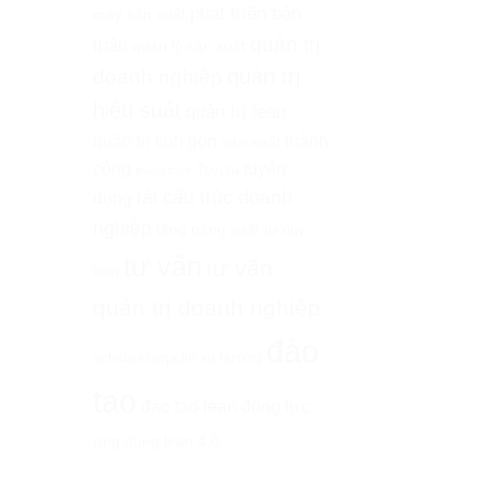
phát triển bản
máy sản xuất
quản trị
thân
quản lý sản xuất
quản trị
doanh nghiệp
hiệu suất
quản trị lean
quản trị tinh gọn
thành
sản xuất
công
tuyển
Toyota
thách thức
tái cấu trúc doanh
dụng
nghiệp
tăng năng suất
tư duy
tư vấn
tư vấn
lean
quản trị doanh nghiệp
đào
uchida-kraepelin
xu hướng
tạo
đào tạo lean
động lực
ứng dụng lean 4.0