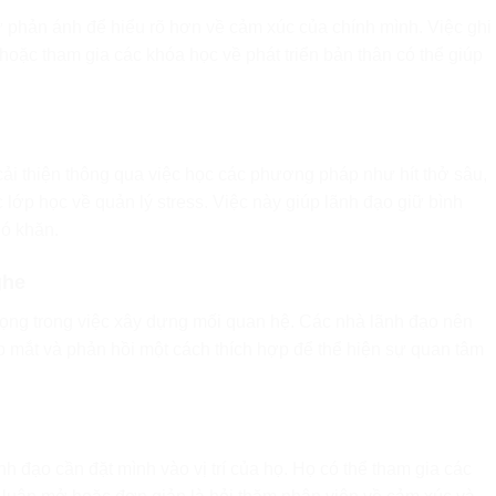
 phản ánh để hiểu rõ hơn về cảm xúc của chính mình. Việc ghi
hoặc tham gia các khóa học về phát triển bản thân có thể giúp
ải thiện thông qua việc học các phương pháp như hít thở sâu,
 lớp học về quản lý stress. Việc này giúp lãnh đạo giữ bình
hó khăn.
ghe
rọng trong việc xây dựng mối quan hệ. Các nhà lãnh đạo nên
iếp mắt và phản hồi một cách thích hợp để thể hiện sự quan tâm
h đạo cần đặt mình vào vị trí của họ. Họ có thể tham gia các