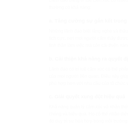
Lãnh đạo bằng trí tuệ cảm xúc có nhiều
thường có khả năng:
a. Tăng cường sự gắn kết trong
Những lãnh đạo biết lắng nghe và thấu
tích cực, nơi mọi người cảm thấy được
tinh thần làm việc mà còn cải thiện năn
b. Cải thiện khả năng ra quyết đ
Lãnh đạo có trí tuệ cảm xúc có thể phâ
của mọi người liên quan. Điều này giú
phù hợp hơn với nhu cầu của tổ chức 
c. Giải quyết xung đột hiệu quả
Khả năng quản lý cảm xúc và nhận thức
chóng và hiệu quả. Họ có thể nhận diện
đó duy trì sự hòa hợp trong môi trường