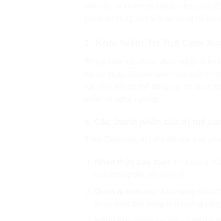
viết này sẽ khám phá khái niệm lãnh đạ
chính của EQ, và cách áp dụng nó tron
1. Khái Niệm Trí Tuệ Cảm Xú
Trí tuệ cảm xúc được định nghĩa là kh
người khác. Daniel Goleman, một trong
tuệ cảm xúc có thể đóng vai trò quan t
nhân và nghề nghiệp.
a. Các thành phần của trí tuệ c
Theo Goleman, trí tuệ cảm xúc bao gồ
Nhận thức bản thân:
Khả năng nhậ
của chúng đối với hành vi.
Quản lý cảm xúc:
Khả năng điều ch
trì sự bình tĩnh trong tình huống căn
Động lực:
Động lực nội tại để đạt đ