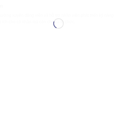
ân
hường xuyên động viên và hỗ trợ nhân viên phát triển kỹ năng
i ích cho cá nhân mà còn cho cả tổ chức.