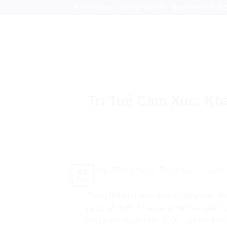
Skip
Đào Tạo Lean - Tái Cấu Trúc DN - Quản Trị Hiệu Suất
to
content
Trí Tuệ Cảm Xúc: Kh
03
Oct
Trong thế giới kinh doanh ngày nay, lã
ra quyết định. Khả năng hiểu và quản 
gọi là trí tuệ cảm xúc (EQ) – đã trở th