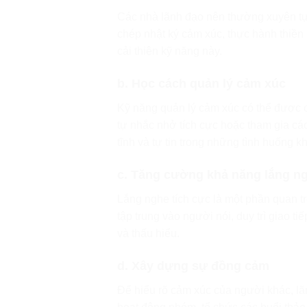
Các nhà lãnh đạo nên thường xuyên tự
chép nhật ký cảm xúc, thực hành thiền 
cải thiện kỹ năng này.
b. Học cách quản lý cảm xúc
Kỹ năng quản lý cảm xúc có thể được c
tự nhắc nhở tích cực hoặc tham gia các
tĩnh và tự tin trong những tình huống k
c. Tăng cường khả năng lắng n
Lắng nghe tích cực là một phần quan t
tập trung vào người nói, duy trì giao t
và thấu hiểu.
d. Xây dựng sự đồng cảm
Để hiểu rõ cảm xúc của người khác, lãn