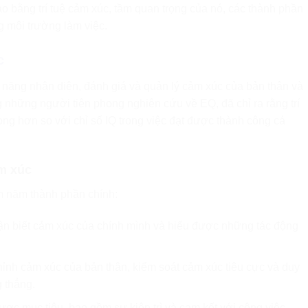
o bằng trí tuệ cảm xúc, tầm quan trọng của nó, các thành phần
g môi trường làm việc.
c
ả năng nhận diện, đánh giá và quản lý cảm xúc của bản thân và
 những người tiên phong nghiên cứu về EQ, đã chỉ ra rằng trí
rọng hơn so với chỉ số IQ trong việc đạt được thành công cá
ảm xúc
m năm thành phần chính:
n biết cảm xúc của chính mình và hiểu được những tác động
ỉnh cảm xúc của bản thân, kiểm soát cảm xúc tiêu cực và duy
g thẳng.
ược mục tiêu, bao gồm sự kiên trì và cam kết với công việc.