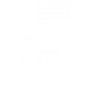
tích cực: 5 Bước Ứng
Dụng Kỹ Thuật SBI
Để Thúc Đẩy Phát
Triển Mà Không Gây
Áp Lực
Lịch
August 2026
M
T
W
T
F
S
S
1
2
3
4
5
6
7
8
9
10
11
12
13
14
15
16
17
18
19
20
21
22
23
24
25
26
27
28
29
30
31