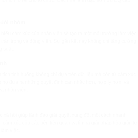
 lợi ích rõ rệt cho tổ chức. Các nhà lãnh đạo sở hữu EQ cao
 đội nhóm
 hiểu cảm xúc của nhân viên sẽ tạo ra một môi trường làm việc
 trân trọng và động viên. Sự gắn kết này không chỉ tăng cường
g suất.
ịnh
n tích tình huống không chỉ dựa trên dữ liệu mà còn từ cảm xúc
p họ đưa ra những quyết định cân nhắc hơn, hợp lý hơn, và
và nhân viên.
 xã hội giúp lãnh đạo giải quyết xung đột một cách nhanh
 cảm xúc của các bên liên quan và tìm ra giải pháp hòa giải, từ
 làm việc.