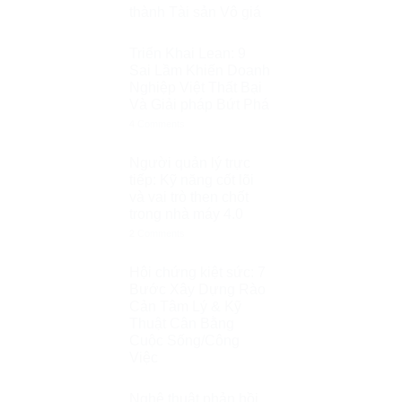
thành Tài sản Vô giá
Triển Khai Lean: 9
Sai Lầm Khiến Doanh
Nghiệp Việt Thất Bại
Và Giải pháp Bứt Phá
4
Comments
Người quản lý trực
tiếp: Kỹ năng cốt lõi
và vai trò then chốt
trong nhà máy 4.0
2
Comments
Hội chứng kiệt sức: 7
Bước Xây Dựng Rào
Cản Tâm Lý & Kỹ
Thuật Cân Bằng
Cuộc Sống/Công
Việc
Nghệ thuật phản hồi