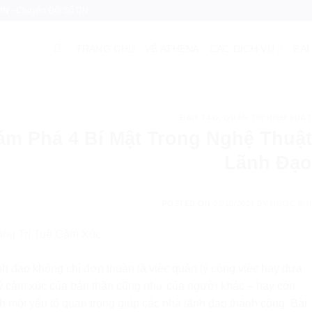
 DN - Chuyển Đổi Số DN
TRANG CHỦ
VỀ ATHENA
CÁC DỊCH VỤ
BÀI
ĐÀO TẠO
,
QUẢN TRỊ HIỆU SUẤT
ám Phá 4 Bí Mật Trong Nghệ Thuật
Lãnh Đạo
POSTED ON
03/10/2024
BY
NGỌC BÙI
nh đạo không chỉ đơn thuần là việc quản lý công việc hay đưa
lý cảm xúc của bản thân cũng như của người khác – hay còn
ành một yếu tố quan trọng giúp các nhà lãnh đạo thành công. Bài