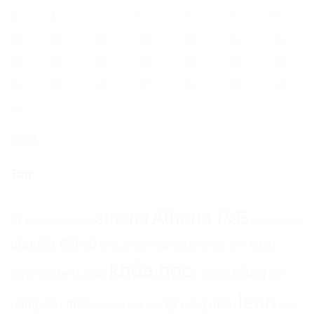
3
4
5
6
7
8
9
10
11
12
13
14
15
16
17
18
19
20
21
22
23
24
25
26
27
28
29
30
31
« Apr
Tag
Athena I&E
athena
AI
an toàn lao động
bài kiểm tra
chuyển đổi số
huấn
giảm chi phí
hiểu bản thân
hiệu suất
khóa học
kỹ năng
kỹ
luyện
kaizen
kanban
KPI
lean
năng cần thiết
kỹ năng mềm
kỹ năng lãnh đâọ
Lean