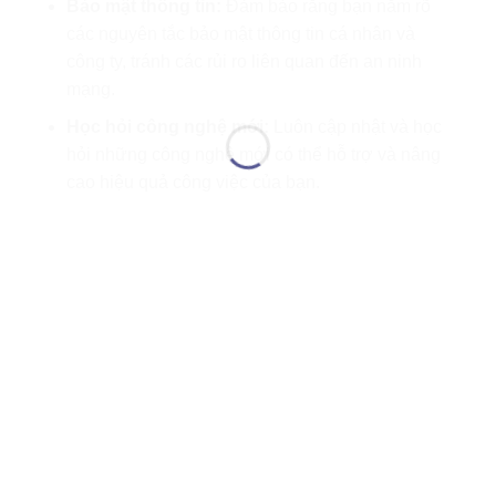
Bảo mật thông tin:
Đảm bảo rằng bạn nắm rõ
các nguyên tắc bảo mật thông tin cá nhân và
công ty, tránh các rủi ro liên quan đến an ninh
mạng.
Học hỏi công nghệ mới:
Luôn cập nhật và học
hỏi những công nghệ mới có thể hỗ trợ và nâng
cao hiệu quả công việc của bạn.