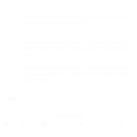
4
Comments
Người quản lý trực tiếp: Kỹ năng cốt lõi và vai trò
then chốt trong nhà máy 4.0
2
Comments
Hội chứng kiệt sức: 7 Bước Xây Dựng Rào Cản
Tâm Lý & Kỹ Thuật Cân Bằng Cuộc Sống/Công
Việc
Nghệ thuật phản hồi tích cực: 5 Bước Ứng Dụng
Kỹ Thuật SBI Để Thúc Đẩy Phát Triển Mà Không
Gây Áp Lực
Lịch
August 2026
M
T
W
T
F
S
S
1
2