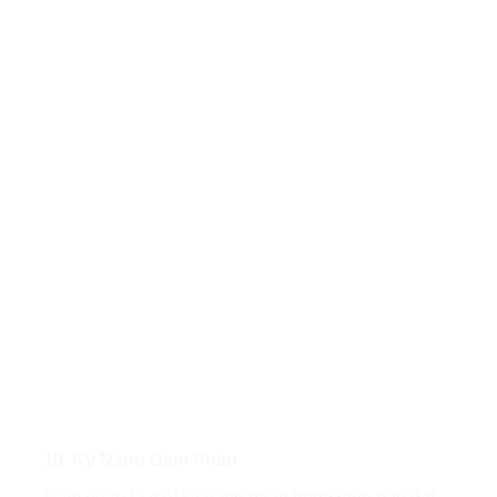
10. Kỹ Năng Đàm Phán
Đàm phán
là một kỹ năng quan trọng giúp bạn đạt