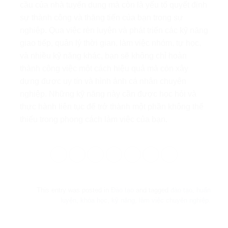
cầu của nhà tuyển dụng mà còn là yếu tố quyết định
sự thành công và thăng tiến của bạn trong sự
nghiệp. Qua việc rèn luyện và phát triển các kỹ năng
giao tiếp, quản lý thời gian, làm việc nhóm, tự học,
và nhiều kỹ năng khác, bạn sẽ không chỉ hoàn
thành công việc một cách hiệu quả mà còn xây
dựng được uy tín và hình ảnh cá nhân chuyên
nghiệp. Những kỹ năng này cần được học hỏi và
thực hành liên tục để trở thành một phần không thể
thiếu trong phong cách làm việc của bạn.
This entry was posted in
Đào tạo
and tagged
đào tạo
,
huấn
luyện
,
khóa học
,
kỹ năng
,
làm việc chuyên nghiệp
.