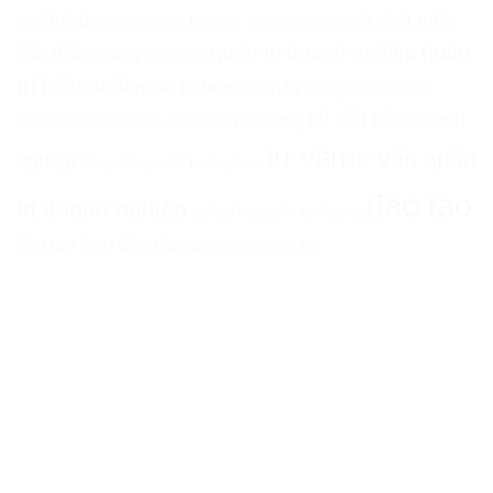
phát triển
lãnh đạo
nhà máy sản xuất
4.0
môi trường làm việc
quản
quản trị doanh nghiệp
bản thân
quản lý sản xuất
trị hiệu suất
quản trị lean
quản trị tinh gọn
sản xuất
tái cấu trúc doanh
thành công
tuyển dụng
Toyota
thách thức
tư vấn
tư vấn quản
nghiệp
tăng năng suất
tư duy lean
đào tạo
trị doanh nghiệp
uchida-kraepelin
xu hướng
đào tạo lean
động lực
ứng dụng lean 4.0
CÔNG TY CỔ PHẦN ATHENA I&E
Trụ sở chính:
Tầng 14, Tòa Nhà HM Town, 412 Nguyễn Thị