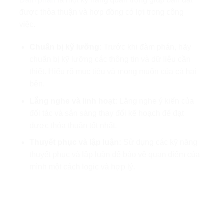
được thỏa thuận và hợp đồng có lợi trong công
việc.
Chuẩn bị kỹ lưỡng:
Trước khi đàm phán, hãy
chuẩn bị kỹ lưỡng các thông tin và dữ liệu cần
thiết. Hiểu rõ mục tiêu và mong muốn của cả hai
bên.
Lắng nghe và linh hoạt:
Lắng nghe ý kiến của
đối tác và sẵn sàng thay đổi kế hoạch để đạt
được thỏa thuận tốt nhất.
Thuyết phục và lập luận:
Sử dụng các kỹ năng
thuyết phục và lập luận để bảo vệ quan điểm của
mình một cách logic và hợp lý.