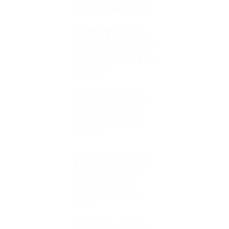
thành Tài sản Vô giá
Triển Khai Lean: 9
Sai Lầm Khiến Doanh
Nghiệp Việt Thất Bại
Và Giải pháp Bứt Phá
4
Comments
Người quản lý trực
tiếp: Kỹ năng cốt lõi
và vai trò then chốt
trong nhà máy 4.0
2
Comments
Hội chứng kiệt sức: 7
Bước Xây Dựng Rào
Cản Tâm Lý & Kỹ
Thuật Cân Bằng
Cuộc Sống/Công
Việc
Nghệ thuật phản hồi