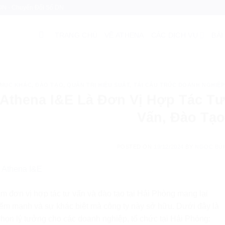
 DN - Chuyển Đổi Số DN
TRANG CHỦ
VỀ ATHENA
CÁC DỊCH VỤ
BÀI
 MỤC KHÁC
,
ĐÀO TẠO
,
QUẢN TRỊ HIỆU SUẤT
,
TÁI CẤU TRÚC DOANH NGHIỆP
Athena I&E Là Đơn Vị Hợp Tác Tư
Vấn, Đào Tạo
POSTED ON
19/12/2024
BY
NGỌC BÙI
m đơn vị hợp tác tư vấn và đào tạo tại Hải Phòng mang lại
điểm mạnh và sự khác biệt mà công ty này sở hữu. Dưới đây là
 chọn lý tưởng cho các doanh nghiệp, tổ chức tại Hải Phòng: