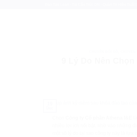
Skip
Đào Tạo Lean - Tái Cấu Trúc DN - Quản Trị Hiệu Suất
to
content
CHUYỂN ĐỔI SỐ
,
CHUYÊN
9 Lý Do Nên Chọn 
19
Dec
Chọn
Công ty Cổ phần Athena I&E
là
nhiều lợi ích nổi bật, nhờ vào những 
một số lý do tại sao công ty này là lựa