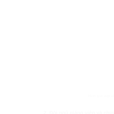
Hình ảnh một n
2. Đội ngũ giảng viên và chuy