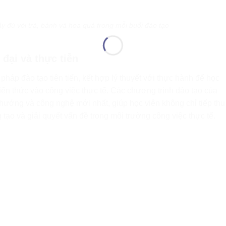
 đủ với trà, bánh và hoa quả trong mỗi buổi đào tạo
đại và thực tiễn
áp đào tạo tiên tiến, kết hợp lý thuyết với thực hành để học
kiến thức vào công việc thực tế. Các chương trình đào tạo của
 hướng và công nghệ mới nhất, giúp học viên không chỉ tiếp thu
 tạo và giải quyết vấn đề trong môi trường công việc thực tế.