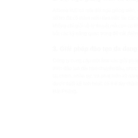
Athena I&E có một đội ngũ giảng viên, 
số họ đã có thâm niên làm việc tại các 
không chỉ giỏi về lý thuyết mà còn có 
bắt các kỹ năng quan trọng để cải thiện
3. Giải pháp đào tạo đa dạng
Công ty cung cấp một loạt các giải ph
trình đào tạo dài hạn chuyên sâu, phụ
tài chính, nhân sự, và phát triển kỹ n
được thiết kế linh hoạt, có thể tùy chỉ
Hải Phòng.