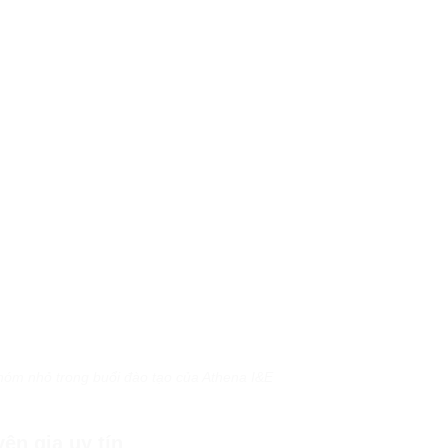
hóm nhỏ trong buổi đào tạo của Athena I&E
ên gia uy tín