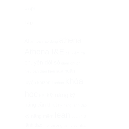
« Apr
Tag
athena
AI
an toàn lao động
Athena I&E
bài kiểm tra
chuyển đổi số
giảm chi phí
huấn
hiểu bản thân
hiệu suất
khóa
luyện
kaizen
kanban
học
kỹ năng
kỹ
KPI
năng cần thiết
kỹ năng lãnh đâọ
lean
kỹ năng mềm
Lean 4.0
lãnh đạo
nhà
môi trường làm việc