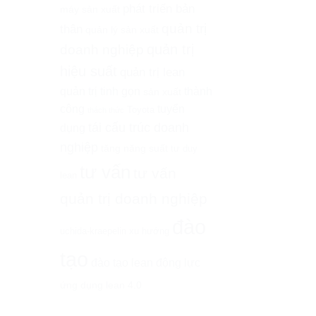
phát triển bản
máy sản xuất
quản trị
thân
quản lý sản xuất
quản trị
doanh nghiệp
hiệu suất
quản trị lean
quản trị tinh gọn
thành
sản xuất
công
tuyển
Toyota
thách thức
tái cấu trúc doanh
dụng
nghiệp
tăng năng suất
tư duy
tư vấn
tư vấn
lean
quản trị doanh nghiệp
đào
uchida-kraepelin
xu hướng
tạo
đào tạo lean
động lực
ứng dụng lean 4.0