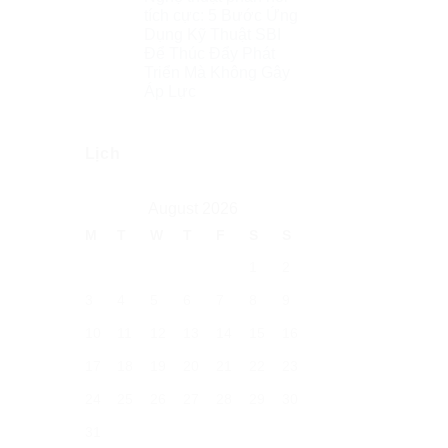
tích cực: 5 Bước Ứng
Dụng Kỹ Thuật SBI
Để Thúc Đẩy Phát
Triển Mà Không Gây
Áp Lực
Lịch
August 2026
M
T
W
T
F
S
S
1
2
3
4
5
6
7
8
9
10
11
12
13
14
15
16
17
18
19
20
21
22
23
24
25
26
27
28
29
30
31