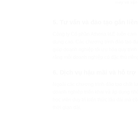
máy và vận 
5. Tư vấn và đào tạo gắn liề
Công ty Cổ phần Athena I&E luôn cam k
dụng cao. Các chương trình đào tạo đượ
giúp doanh nghiệp tối ưu hóa quy trình
rằng mỗi doanh nghiệp có đặc thù riêng
6. Dịch vụ hậu mãi và hỗ trợ
Ngoài các chương trình đào tạo chất lư
doanh nghiệp triển khai và áp dụng nhữ
học viên duy trì kiến thức lâu dài mà c
thời gian dài.