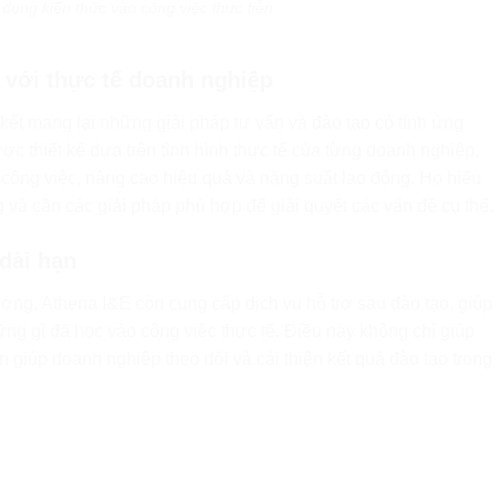
dụng kiến thức vào công việc thực tiễn
n với thực tế doanh nghiệp
ết mang lại những giải pháp tư vấn và đào tạo có tính ứng
c thiết kế dựa trên tình hình thực tế của từng doanh nghiệp,
 công việc, nâng cao hiệu quả và năng suất lao động. Họ hiểu
 và cần các giải pháp phù hợp để giải quyết các vấn đề cụ thể.
 dài hạn
ợng, Athena I&E còn cung cấp dịch vụ hỗ trợ sau đào tạo, giúp
ng gì đã học vào công việc thực tế. Điều này không chỉ giúp
òn giúp doanh nghiệp theo dõi và cải thiện kết quả đào tạo trong