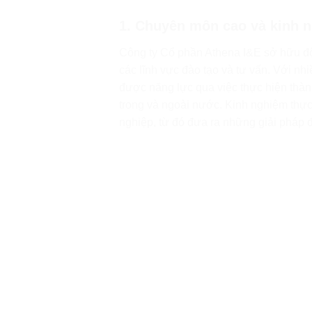
1. Chuyên môn cao và kinh 
Công ty Cổ phần Athena I&E sở hữu đội
các lĩnh vực đào tạo và tư vấn. Với n
được năng lực qua việc thực hiện thàn
trong và ngoài nước. Kinh nghiệm thực
nghiệp, từ đó đưa ra những giải pháp đ